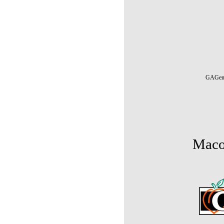
GAGenW
Maco