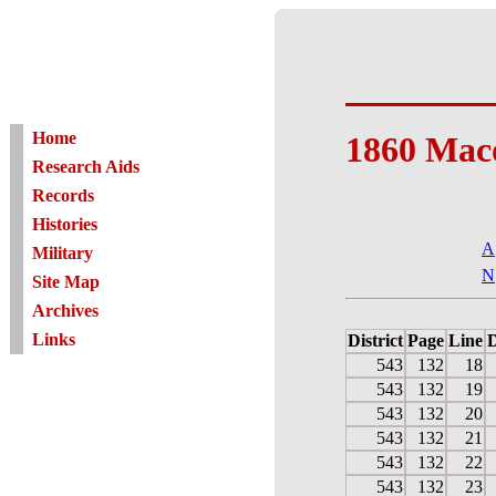
Home
1860 Mac
Research Aids
Records
Histories
A
Military
N
Site Map
Archives
Links
District
Page
Line
D
543
132
18
543
132
19
543
132
20
543
132
21
543
132
22
543
132
23