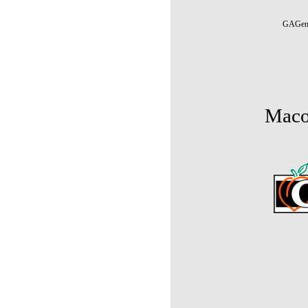
GAGenW
Maco